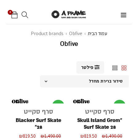
0
עמוד הבית
›
Obfive
›
Product brands
Obfive
פילטר
סידור ברירת מחדל
מבצע
מבצע
סרף סקייט
סרף סקייט
Blacker Surf Skate
"Skull Island Grom
28"
Surf Skate 28
₪
819.50
₪
1,490.00
₪
819.50
₪
1,490.00