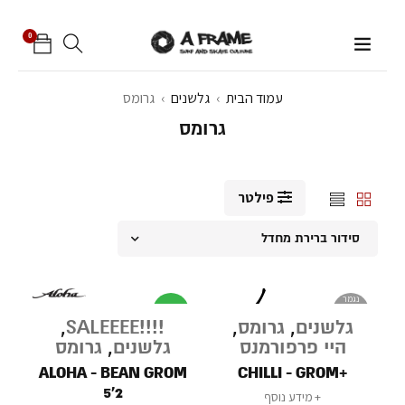
0
עמוד הבית
›
גלשנים
›
גרומס
גרומס
פילטר
סידור ברירת מחדל
נגמר
מבצע
במלאי
גלשנים
,
גרומס
,
!!!!SALEEEE
,
היי פרפורמנס
גלשנים
,
גרומס
ALOHA - BEAN GROM
+CHILLI - GROM
5'2
מידע נוסף