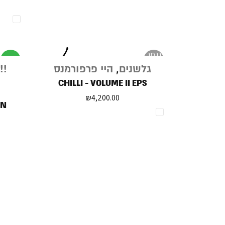
נגמר
מבצע
במלאי
גלשנים
,
היי פרפורמנס
ALEEEE
CHILLI - VOLUME II EPS
₪
4,200.00
ON