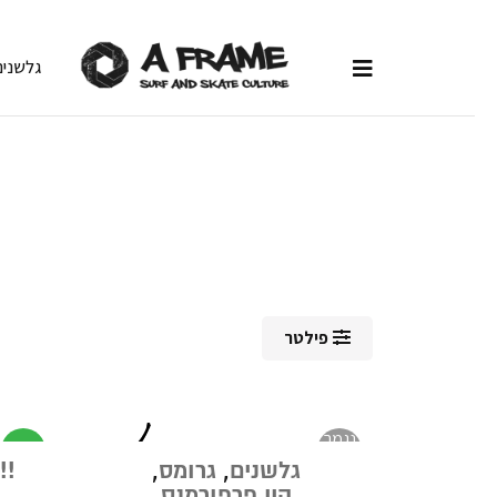
גלשנים
פילטר
נגמר
מבצע
במלאי
גלשנים
,
גרומס
,
ALEEEE
היי פרפורמנס