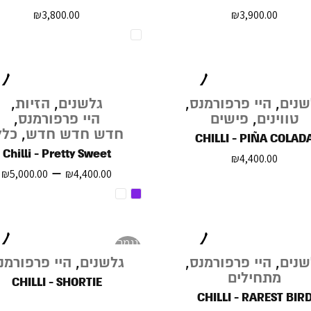
₪
3,800.00
₪
3,900.00
שנים
,
היי פרפורמנס
,
גלשנים
,
הזיות
,
טווינים
,
פישים
היי פרפורמנס
,
חדש חדש חדש
,
כלל
CHILLI - PIÑA COLAD
Chilli - Pretty Sweet
₪
4,400.00
–
₪
5,000.00
₪
4,400.00
נגמר
במלאי
שנים
,
היי פרפורמנס
,
גלשנים
,
היי פרפורמנ
מתחילים
CHILLI - SHORTIE
CHILLI - RAREST BIR