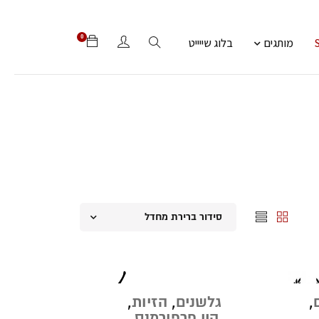
0
מותגים
בלוג שייייט
סידור ברירת מחדל
,
גלשנים
,
הזיות
,
היי פרפורמנס
,