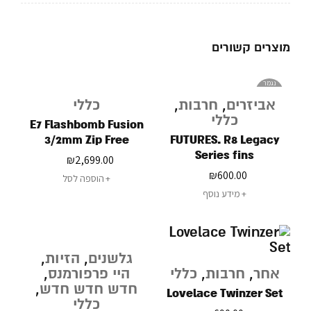
מוצרים קשורים
נגמר
במלאי
אביזרים
,
חרבות
,
כללי
כללי
E7 Flashbomb Fusion
3/2mm Zip Free
FUTURES. R8 Legacy
Fullsuit Wetsuit
Series fins
₪
2,699.00
₪
600.00
הוספה לסל
מידע נוסף
גלשנים
,
הזיות
,
אחר
,
חרבות
,
כללי
היי פרפורמנס
,
חדש חדש חדש
,
Lovelace Twinzer Set
כללי