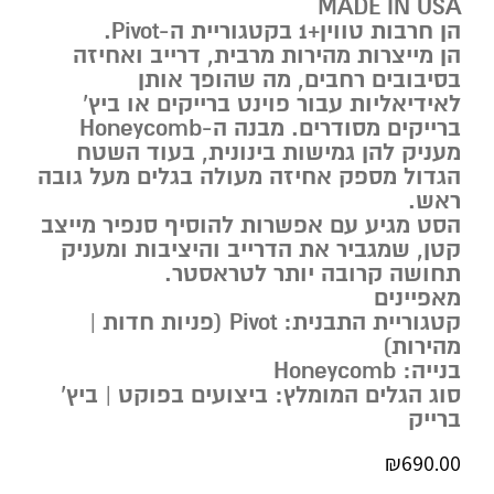
MADE IN USA
הן חרבות טווין+1 בקטגוריית ה-Pivot.
הן מייצרות מהירות מרבית, דרייב ואחיזה
בסיבובים רחבים, מה שהופך אותן
לאידיאליות עבור פוינט ברייקים או ביץ’
ברייקים מסודרים. מבנה ה-Honeycomb
מעניק להן גמישות בינונית, בעוד השטח
הגדול מספק אחיזה מעולה בגלים מעל גובה
ראש.
הסט מגיע עם אפשרות להוסיף סנפיר מייצב
קטן, שמגביר את הדרייב והיציבות ומעניק
תחושה קרובה יותר לטראסטר.
מאפיינים
קטגוריית התבנית: Pivot (פניות חדות |
מהירות)
בנייה: Honeycomb
סוג הגלים המומלץ: ביצועים בפוקט | ביץ’
ברייק
₪
690.00