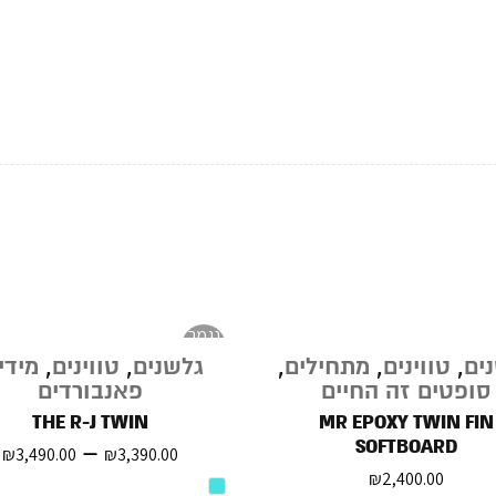
נגמר
במלאי
ים
,
טווינים
,
מתחילים
,
גלשנים
,
טווינים
,
מידי
סופטים זה החיים
פאנבורדים
THE R-J TWIN
MR EPOXY TWIN FIN
SOFTBOARD
–
₪
3,490.00
₪
3,390.00
₪
2,400.00