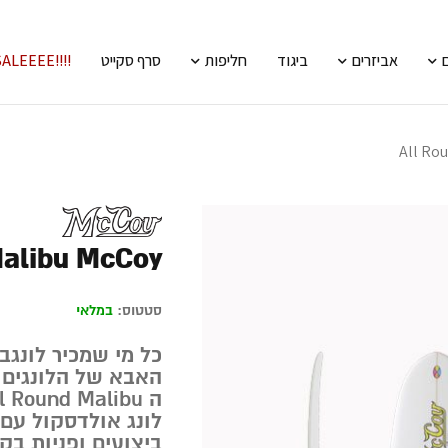
אביזרים
ביגוד
חליפות
סרף סקייט
!!!!SALEEEE
All Ro
Malibu McCoy
סטטוס:
במלאי
האבא של הלונגים
ה All Round Malibu הוא הלונג המנצח!
לונג אולדסקול עם
ביצועים ופניות בק