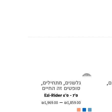
נגמר
במלאי
ם
,
גלשנים
,
מתחילים
,
סופטים זה החיים
Ezi-Rider 6'0 - 7'0
–
₪
1,969.00
₪
1,859.00