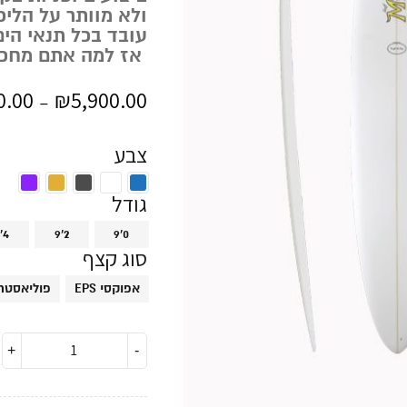
ולא מוותר על הלי
עובד בכל תנאי הים
אז למה אתם מחכי
0.00
₪
5,900.00
–
צבע
גודל
'4
9'2
9'0
סוג קצף
EPS אפוקסי
PU פוליאסטר