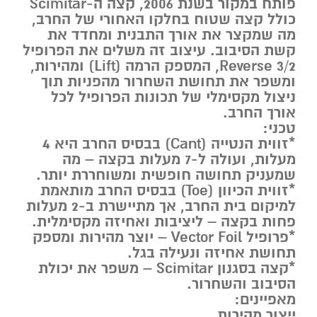
פותח במקור בשנת 2006, קצה ה-Scimitar
כולל קצה שטוח בחלקו האחורי של החרב,
מה שמקצר את אורך התבנית ומחדד את
קשת הסיבוב. עיצוב זה משלים את הפרופיל
Reverse 3/2, המספק הרמה (Lift) ומהירות,
ומשפר את תחושת השחרור מהפניות תוך
ניצול מקסימלי של תכונות הפרופיל לכל
אורך החרב.
טכני:
*זווית הנטייה (Cant) בבסיס החרב היא 4
מעלות, ועולה ל-7 מעלות בקצה – מה
שמעניק תחושה חופשית ומשוחררת יותר.
*זווית הכיוון (Toe) בבסיס החרב מותאמת
למיקום בית החרב, אך מתיישרת ב-2 מעלות
פחות בקצה – ליציבות ואחיזה מקסימלית.
*פרופיל Vector Foil – יוצר מהירות ומספק
תחושת אחיזה ונעילה בגל.
*קצה בסגנון Scimitar – משפר את יכולת
הסיבוב והשחרור.
מאפיינים:
ייצור מהירות