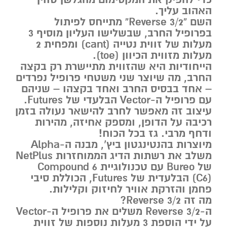
האהוב עליך.
השם “Reverse 3/2” מתייחס לפיתול
בפרופיל החרב, שבשלישו העליון מוסיף 3
מעלות של זווית נטייה (cant) ומפחית 2
מעלות מזווית הכיוון (toe).
הייחודיות היא שהזווית מתיישרת רק בקצה
החרב, מה שיוצר שני משטחי פרופיל נפרדים
– אחד בבסיס החרב ואחד בקצהו – שניהם
עם פרופיל ה-Vector הבלעדי של Futures.
עיצוב זה מאפשר לחרב להישאר נעולה בזמן
רכיבה על הדופן, ומספק אחיזה, מהירות
ודחף מרבי. גז בכל הכוח!
מיוצרות בהנטינגטון ביץ’, מבנה ה-Alpha
משלב את רשתות הדיג הממוחזרות NetPlus
של Bureo עם טכנולוגיית Compound 6
(C6) הבלעדית של Futures, הכוללת סיבי
פחמן והזרקת אוויר לחיזוק וקלילות.
מה זה 3/2 Reverse?
ה-3/2 Reverse משלים את פרופיל ה-Vector
על ידי הוספת 3 מעלות נוספות של זווית