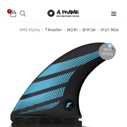
0
עמוד הבית
›
אביזרים
›
חרבות
›
Thruster
›
AM1 Alpha
נגמר
במלאי