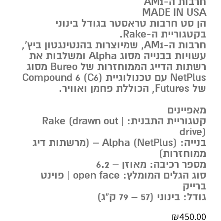
חרבות ה-AM1
MADE IN USA
הן סט חרבות טראסטר בגודל בינוני
בקטגוריית ה-Rake.
חרבות ה-AM1, שמיוצרות בהנטינגטון ביץ’,
עשויות בבנייה מסוג Alpha ומשלבות את
רשתות הדייג הממוחזרות של Bureo מסוג
NetPlus עם טכנולוגיית Compound 6 (C6)
של Futures, הכוללת פחמן ואוויר.
מאפיינים
קטגוריית התבנית: Rake (drawn out |
drive)
בנייה: Alpha (NetPlus) – (מרשתות דיג
ממוחזרות)
מספר רכיבה: מאוזן – 6.2
סוג הגלים המומלץ: open face | פוינט
ברייק
גודל: בינוני (57 – 79 ק”ג)
₪
450.00