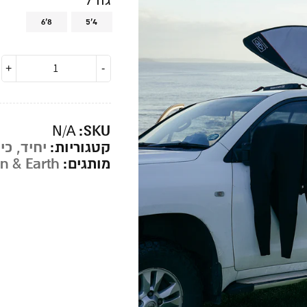
6'8
5'4
SKU:
N/A
קטגוריות:
יחיד
,
כי
מותגים:
n & Earth