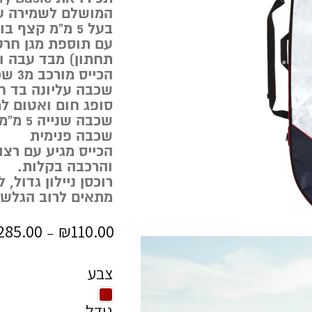
המושלם לשמירה ע
בעל 5 מ”מ קצף בולם זעזועים.
עם תוספת מגן חרטו
תחתון) מבד עבה ו
הכייס מורכב מ3 שכבות:
סופג חום ואטום למ
שכבה שנייה 5 מ”מ קצף בולם זעזועים.
שכבה פנימית
הכייס מגיע עם רצ
והרכבה בקלות.
רוכסן ניילון גדול, 
מתאים לרוב הגלשנים עד 
285.00
₪
110.00
–
צבע
גודל