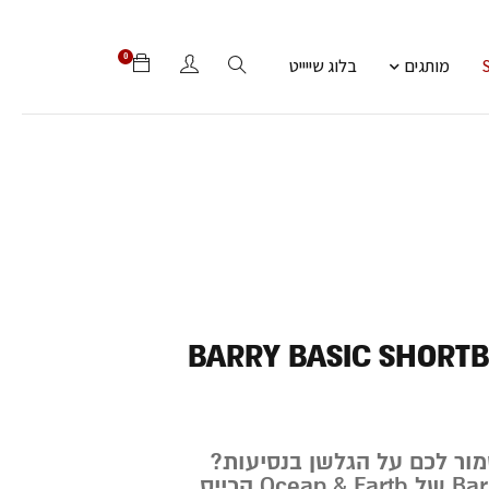
0
מותגים
בלוג שייייט
BARRY BASIC SHORT
ור לכם על הגלשן בנסיעות?
תכירו את Barry Basic של Ocean & Earth הכייס