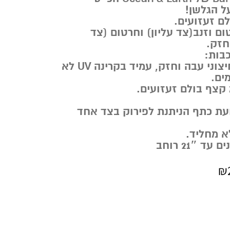
ל הגלשן!
ם וזנב(צד עליון) וחרטום (צד
חזק.
שכבה עליונה בד חיצוני עבה וחזק, עמיד בקרינה UV לא
ים.
ועת כתף הניתנת לפירוק בצד אחד
לא מחליד.
21″ רוחב
₪