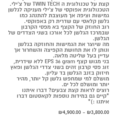
קצת על טכנולוגית ה TWIN TECH של צ’ילי.
הטכנולוגית אפוקסי של צ’ילי מעניקה לגלשן
גמישות וציפה אך מעוצבת להתנהג כמו
גלשן קלאסי עם שדרית רק באפוקסי.
רוב החוזק של הקצף בא מפסי הקרבון
שבמרכז הגלשן לכל אורכו בשני הצדדים של
הגלשן.
מה שיוצר את הגמישות והחוזקה בגלשן
ונותן לו את תחושת הקפיצה והשחרור אך
עדיין בעל שליטה מלאה.
בני מגוש קצף EPS 36 gram ללא שידרית,
זוג פסי קרבון זהים בשני צדדי הגלשן ופאץ
חיזוק בזנב הגלשן בד עליון.
מושלם למי שמחפש גלשן קל יותר, מהיר
יותר ומושלם לכל ים.
רוצים לראות קצת צבעים? דברו איתנו
*קיים גם במידות נוספות לקאסטום דברו
איתנו :)*
₪
4,900.00
₪
3,800.00
–