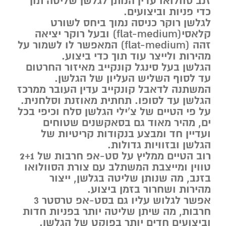
זנב סוולואו עדין הנותן לגלשן שליטה תוך
כדי פניות וביצועים.
לגלשן רוקר כניסה נמוך ביחס לשורט
קלאסי(flat-medium) ובעל רוקר יציאה
זהה (flat-medium) המאפשר לו לשמור על
מהירות ולייצר עוד תוך כדי ביצוע.
הגלשן בעל סינגל קונקייב מאיזור החרטום
עד לסוף השליש העליון של הגלשן.
המשתנה לדאבל קונקייב עדין העובר ממרכז
הגלשן עד לסופו. תחתית מאוזנת וסלחנית.
על פי הטיים של צ’ילי הגלשן סלח וכיפי בכל
ים, מהיר מאוד גם בסאקשנים שטוחים
ועדיין חד ומבצע בנקודות קריטיות של
הגלשן ובזוויות גדולות.
רוב הטיים ממליץ על סט-אפ חרבות של 2+1
טווין ומייצבת המשתלב עם צורת הסוולואו
בזנב, מה שנותן שליטה בגלשן, ייצור
מהירות ושחרור בזמן ביצוע.
אפשר לגלוש עליו גם בסט-אפ טרסטר 3
חרבות, מה שיתן שליטה יותר בפניות חדות
וביצועים חדים יותר בפוקט של הגלשן.