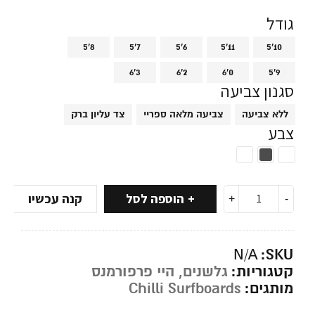
גודל
5'8
5'7
5'6
5'11
5'10
6'3
6'2
6'0
5'9
סגנון צביעה
ללא צביעה
צביעה מלאה ספריי
צד עליון ברק
צבע
הוספה לסל
קנה עכשיו
SKU:
N/A
קטגוריות:
גלשנים
,
היי פרפורמנס
מותגים:
Chilli Surfboards