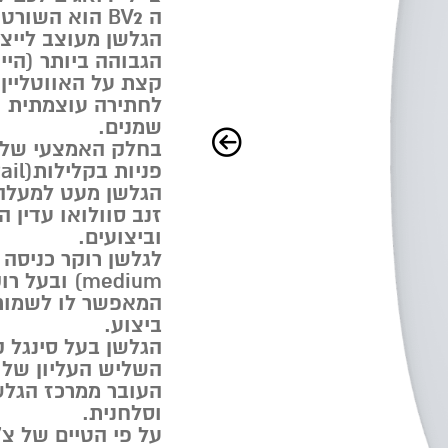
ה BV2 הוא השורט האידיאלי לגלים שלנו!
הגלשן מעוצב לייצר
הגבוהה ביותר (היי
קצת על האווטליין
לחתירה עוצמתית ו
שמנים.
בחלק האמצעי של ה
הגלשן מעט למעלה
זנב סוולואו עדין ה
וביצועים.
המאפשר לו לשמור ע
ביצוע.
הגלשן בעל סינגל ק
השליש העליון של 
העובר ממרכז הגלש
וסלחנית.
על פי הטיים של צ’י