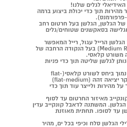
 מהירות תוך כדי יכולת ביצוע ברמה
-פרפורמנס).
 של הגלשן, הגלשן בעל חרטום רחב
גלישה בסאקשנים שטוחים/גלים
גלשן הרייל עגול, רייל המאפשר
פניות בקלילות(Medium Rail) בעל הנקודה הרחבה של
 משורט קלאסי.
נותן לגלשן שליטה תוך כדי פניות
לגלשן רוקר כניסה נמוך ביחס לשורט קלאסי(flat-
medium) ובעל רוקר יציאה זהה (flat-medium)
ל מהירות ולייצר עוד תוך כדי
ונקייב מאיזור החרטום עד לסוף
הגלשן. המשתנה לדאבל קונקייב עדין
ן עד לסופו. תחתית מאוזנת
לי הגלשן סלח וכיפי בכל ים, מהיר