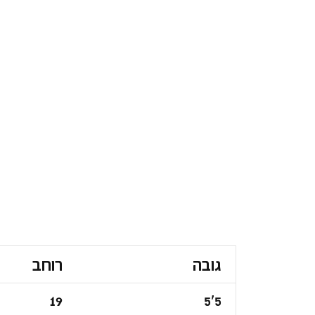
גובה
רוחב
19
5'5