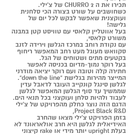
תכירו את ה CHURRO 2 של צ’ילי.
כשחושבים על שורט בצורה הכי סלחנית
ועוקצנית שאפשר לבקש לכל יום של
גלישה!
בעל אווטליין קלאסי עם טוויסט קטן במבנה
משורט קלאסי,
עם נקודת רוחב במרכז הגלשן וירידה לזנב
סקוואש מעוגל מעט רחב המאפשר ריחוף
בקטעים מתים ושטוחים של הגל.
בעל רוקר נמוך-מדיום בכניסה לאפשר
חתירה קלה וטובה ועם רוקר יציאה מודרני
המייצר מהירות בגלישת “down the line”.
לגלשן סינגל קונקייב העובר לדאבל עדין
שממשיך עד סוף הגלשן המאפשר לגלשן
לעבוד ולהיות סלחן ועוקצני בכל תנאי הים.
הדגם הזה נוצר כחלק מהפרויקט של צ’ילי
Project Black R&D,
בזמן הפרויקט צ’ילי מצאו שהחרב
האידיאלית לגלשן היא חרב אולאראונד לא
בעלת upright יותר מידי או rake קיצוני