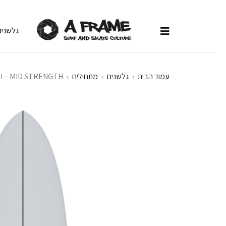
גלשנים
עמוד הבית
›
גלשנים
›
מתחילים
›
LI – MID STRENGTH