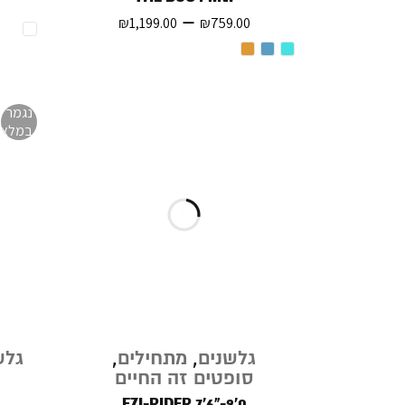
–
₪
1,199.00
₪
759.00
נגמר
במלאי
גלשנים
,
מתחילים
,
גלש
סופטים זה החיים
EZI-RIDER 7'6"-9'0