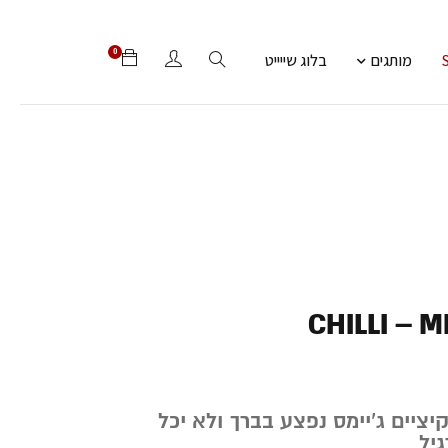
0
מותגים
בלוג שייייט
CHILLI – 
יציים ג’יימס נפצע בברך ולא יכל
יל,