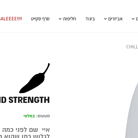
אביזרים
ביגוד
חליפות
סרף סקייט
!!!!SALEEEE
CHIL
MID STRENGTH
סטטוס:
במלאי
איי שם לפני כמה ק
לגלוש כמו שהוא רג