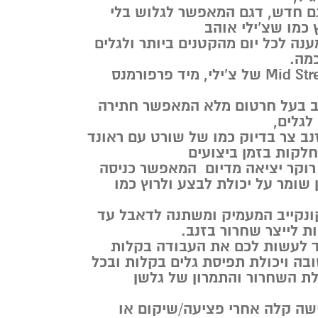
גם חדש, דגם המאפשר לגלוש בלי
 כמו שצ’ילי אוהב
ענה לכל יום מהקטנים ביותר ולגלים
כמה.
כך נוצר לו ה Mid Strength של צ’ילי, מיד פרפורמנס
חב בעל חרטום מלא המאפשר חתירה
לגלים,
נב צר בדיוק כמו של שורט עם ראונד
 חלקות בזמן ביצועים
 רוקר יציאה מדיום המאפשר כניסה
 שומר על יכולת לבצע ולרוץ כמו
ונקייב המעמיק ומשתנה לדאבל עד
ת לייצר שחרור בזנב.
עד לעשות לכם את העבודה בקלות
ובה ויכולת תפיסת גלים בקלות ובכל
ת השחרור והתמרון של גלשן
שה קלה אחרי פציעה/שיקום או