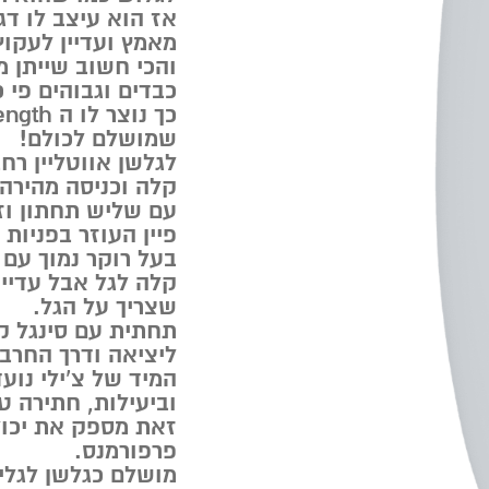
אז הוא עיצב לו ד
מאמץ ועדיין לעקוץ
והכי חשוב שייתן מ
כבדים וגבוהים פי 
שמושלם לכולם!
לגלשן אווטליין ר
קלה וכניסה מהירה 
עם שליש תחתון וז
פיין העוזר בפניות
בעל רוקר נמוך עם
קלה לגל אבל עדיין
שצריך על הגל.
תחתית עם סינגל ק
ליציאה ודרך החרבו
המיד של צ’ילי נו
וביעילות, חתירה ט
זאת מספק את יכול
פרפורמנס.
מושלם כגלשן לגלי