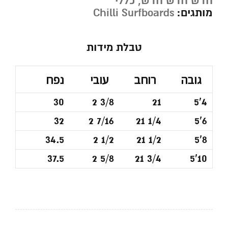
חדש חדש חדש
,
כללי
מותגים:
Chilli Surfboards
טבלת מידות
גובה
רוחב
עובי
נפח
30
2 3/8
21
5'4
32
2 7/16
21 1/4
5'6
34.5
2 1/2
21 1/2
5'8
37.5
2 5/8
21 3/4
5'10