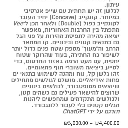
עיתון.
לגלשן זה יש תחתית עם שייפ אגרסיבי
במיוחד. קונקייב (Concave) יחיד העובר
לקונקייב כפול (Double) ולאחר מכן ל־
Vee
מתפתל בין החרבות האחוריות, מאפשר
יציאה מהירה לתפיסת מהירות על פני הגל
גם בתנאים קטנים ובינוניים. קו המתאר
הרחב וה”מעוך” מספק שטח פנים גדול יותר
לשיפור כח החתירה, בעוד שהרוקר שטוח
יחסית, עם מעט הרמה באזור החרטום, כדי
לסייע ביציאה משוברי חוף פתאומיים.
זהו גלשן קל, נוח ומהנה לשימוש בתנאי ים
פחות אידיאליים. מושלם לגולשים מתחילים
שיוצאים מסופטבורד, לגולשים בינוניים
שרוצים להישאר פעילים גם כשהים קטן,
ולגולשים מתקדמים שמחפשים ליהנות
מגלים קטנים בלי לעבור ללונגבורד.
תורגם על ידי ChatGPT
₪
5,000.00
₪
4,400.00
–