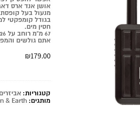
אושן אנד ארס דאג
מנעול בעל קופסת 
בגודל קומפקטי למ
חסין מים.
67 מ”מ רוחב על 26 מ”מ גובה על 22 מ”מ עומק
אתם גולשים והמפ
₪
179.00
קטגוריות:
אביזרים
מותגים:
n & Earth