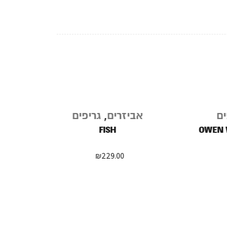
נגמר
אביזרים
,
גריפים
אבי
במלאי
TRE DECK
FISH
OW
₪
229.00