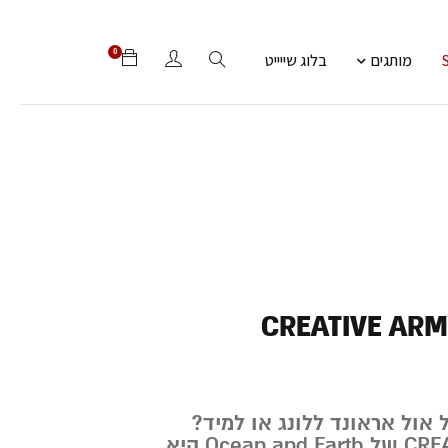
0
מותגים
בלוג שייייט
CREATIVE ARM
אול אראונד ללונג או למיד?
החרב CREATIVE ARMY של Ocean and Earth היא