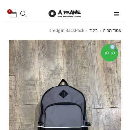
0
עמוד הבית
›
ביגוד
›
Dredgin BackPack
מבצע