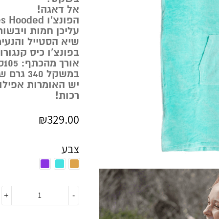
אל דאגה!
עליכן חמות ויבשות
שיא הסטייל והנעימ
בפונצ’ו כיס קנגורו
אורך מהכתף: 105ס”מ
במשקל 340 גרם של כותנה קטיפתית נוחה ומחממת.
יש האומרות אפילו
רכות!
₪
329.00
צבע