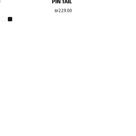
D
PIN TAIL
₪
229.00