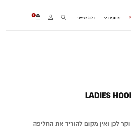
0
מותגים
בלוג שייייט
LADIES HO
קר לכן ואין מקום להוריד את החליפה