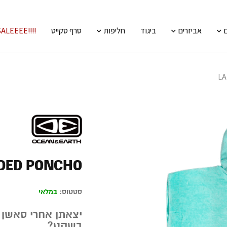
אביזרים
ביגוד
חליפות
סרף סקייט
!!!!SALEEEE
LA
ODED PONCHO
סטטוס:
במלאי
יצאתן אחרי סאשן ו
בשקט?