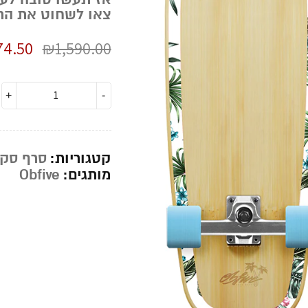
צאו לשחוט את הר
74.50
₪
1,590.00
קטגוריות:
סרף סקי
מותגים:
Obfive