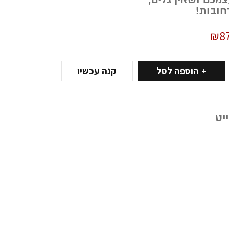
חובות!
₪
8
הוספה לסל
קנה עכשיו
יט