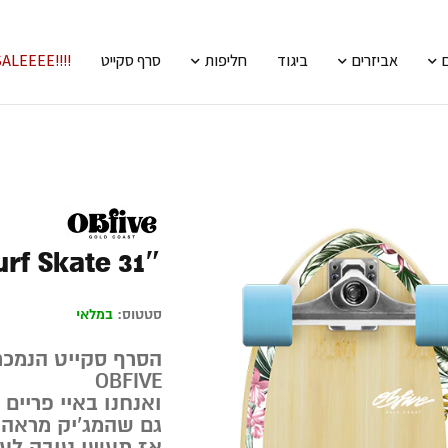
אביזרים
ביגוד
חליפות
סרף סקייט
!!!!SALEEEE
urf Skate 31″
סטטוס:
במלאי
הסרף סקייט הנמכר
OBFIVE
ואנחנו באיי פריים 
גם שהמג’יק מראה 
אז תעשו טובה לעצ