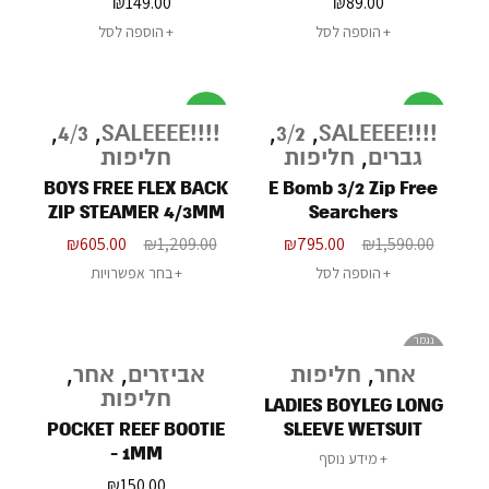
₪
149.00
₪
89.00
הוספה לסל
הוספה לסל
מבצע
מבצע
,
4/3
,
!!!!SALEEEE
,
3/2
,
!!!!SALEEEE
גברים
,
חליפות
חליפות
BOYS FREE FLEX BACK
E Bomb 3/2 Zip Free
ZIP STEAMER 4/3MM
Searchers
₪
605.00
₪
1,209.00
₪
795.00
₪
1,590.00
הוספה לסל
בחר אפשרויות
נגמר
במלאי
אחר
,
חליפות
אביזרים
,
אחר
,
חליפות
LADIES BOYLEG LONG
POCKET REEF BOOTIE
SLEEVE WETSUIT
- 1MM
-2MM
מידע נוסף
₪
150.00