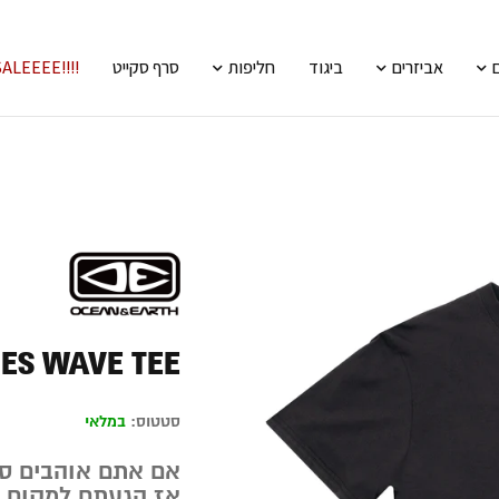
אביזרים
ביגוד
חליפות
סרף סקייט
!!!!SALEEEE
IES WAVE TEE
סטטוס:
במלאי
אם אתם אוהבים סט
אז הגעתם למקום ה