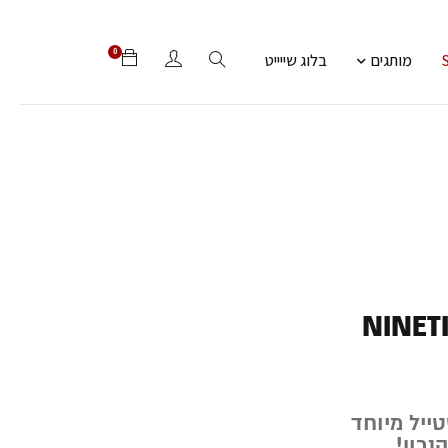
0
מותגים
בלוג שייייט
NINET
ייל מיוחד
נכון!