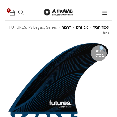
0
עמוד הבית
›
אביזרים
›
חרבות
›
FUTURES. R8 Legacy Series
fins
נגמר
במלאי