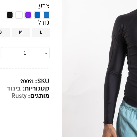
צבע
גודל
S
M
L
SKU:
20091
קטגוריות:
ביגוד
מותגים:
Rusty