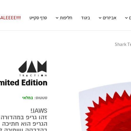
אביזרים
ביגוד
חליפות
סרף סקייט
!!!!SALEEEE
Shark T
mited Edition
סטטוס:
במלאי
JAWS!
זהו גריפ במהדורה 
הגריפ הוא חתיכה 
בהדבקה ושמירה לא