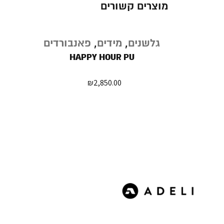
מוצרים קשורים
נגמר
רדים
,
גלשנים
,
מידים
,
פאנבורדים
במלאי
ה החיים
HAPPY HOUR PU
THE 
₪
2,850.00
₪
3,17