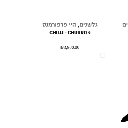
נגמר
ם
גלשנים
,
היי פרפורמנס
גלשנ
במלאי
סופט
CHILLI - CHURRO 2
DER 5'8"
₪
3,800.00