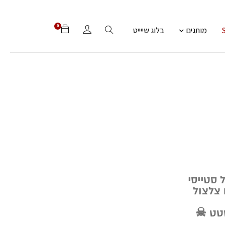
0
מותגים
בלוג שייייט
סטייסי
 צלצול
טטט ☠