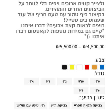
ולצייר קווים ארוכים ויפים בלי לוותר על
הביצועים החדים והמהירים,
בקיצור כיף טהור עם טעם חריף של עוד
שעמוס בים סטייל!
רוצים לראות קצת צבעים? דברו איתנו
*קיים גם במידות נוספות לקאסטום דברו
איתנו :)*
₪
5,500.00
₪
4,500.00
–
צבע
גודל
5'4
5'3
5'2
5'10
5'0
5'8
5'6
סגנון צביעה
צביעה מלאה ספריי
צביעת רזין
רזין טינט עם פוליש