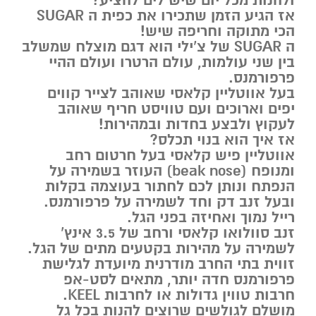
ולהנות מכל יום שיש לים להציע?
אז הגיע הזמן שתכירו את כפית ה SUGAR
הכי מתוקה וחריפה שיש!
ה SUGAR של צ’ילי הוא דגם מוצלח שמשלב
בין שני עולמות, עולם הרטרו ועולם ההיי
פרפורמנס.
בעל אווטליין קלאסי שאוהב לצייר קווים
יפים וארוכים ועם טוויסט חריף שאוהב
לעקוץ ולבצע בחדות ובמהירות!
אז איך הוא בנוי תכלס?
אווטליין פיש קלאסי בעל חרטום רחב
ומנופח (beak nose) העוזר בשמירה על
הנפתח ונותן לכם לחתור בעוצמה בקלות
ובעל זנב דק וחד לשמירה על פרפורמנס.
רייל נמוך ואחיזה בפני הגל.
זנב סוולואו קלאסי ורחב של 3.5 אינץ’
לשמירה על מהירות בקטעים מתים של הגל.
זווית בתי החרב מודרנית מיועדת לגלישת
פרפורמנס חדה יותר, מתאים לסט-אפ
חרבות טווין גדולות או לחרבות KEEL.
מושלם לגולשים שרוצים להנות בכל גל