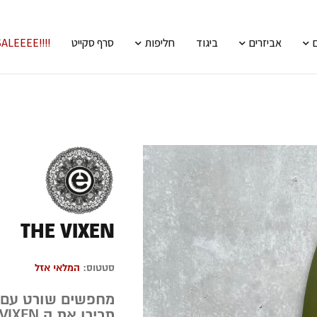
אביזרים
ביגוד
חליפות
סרף סקייט
!!!!SALEEEE
THE VIXEN
סטטוס:
המלאי אזל
מחפשים שורט עם ק
תכירו את ה VIXEN של Elemnt Surf.