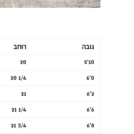
גובה
רוחב
20
5'10
20 1/4
6'0
21
6'2
21 1/4
6'6
21 3/4
6'8