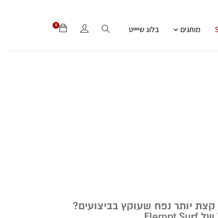
0
מותגים
בלוג שייייט
צת יותר נפח שעוקץ בביצועים?