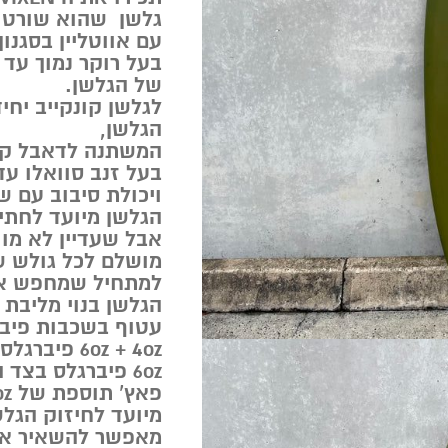
גלשן שהוא שורט ע
עם אווטליין בסגנון
בעל רוקר נמוך עד
של הגלשן.
לגלשן קונקייב יח
הגלשן,
המשתנה לדאבל קונ
בעל זנב סוואלו עדי
ויכולת סיבוב עם ש
הגלשן מיועד לחתי
אבל שעדיין לא מוו
מושלם לכל גולש ש
למתחיל שמחפש את
הגלשן בנוי מליבת 
עטוף בשכבות פיבר
6oz + 4oz פיברגלס בצד העליון של הגלשן,
6oz פיברגלס בצד התחתון של הגלשן,
פאץ’ תוספת של 4oz על החרבות.
מיועד לחיזוק הגלשן
מאפשר להשאיר אות