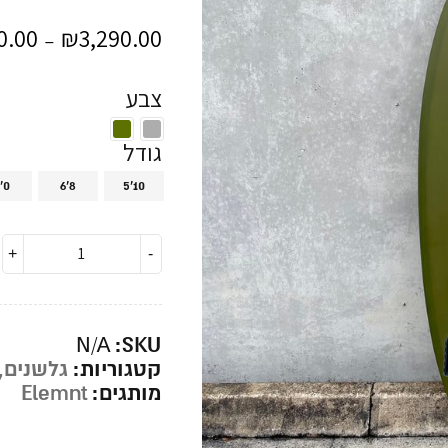
0.00
₪
3,290.00
–
צבע
גודל
'0
6'8
5'10
SKU:
N/A
קטגוריות:
גלשנים
,
מותגים:
Elemnt