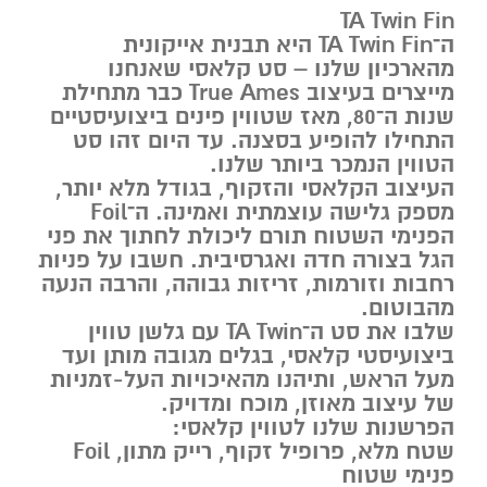
TA Twin Fin
ה־TA Twin Fin היא תבנית אייקונית
מהארכיון שלנו – סט קלאסי שאנחנו
מייצרים בעיצוב
True Ames
כבר מתחילת
שנות ה־80, מאז שטווין פינים ביצועיסטיים
התחילו להופיע בסצנה. עד היום זהו סט
הטווין הנמכר ביותר שלנו.
העיצוב הקלאסי והזקוף, בגודל מלא יותר,
מספק גלישה עוצמתית ואמינה. ה־Foil
הפנימי השטוח תורם ליכולת לחתוך את פני
הגל בצורה חדה ואגרסיבית. חשבו על פניות
רחבות וזורמות, זריזות גבוהה, והרבה הנעה
מהבוטום.
שלבו את סט ה־TA Twin עם גלשן טווין
ביצועיסטי קלאסי, בגלים מגובה מותן ועד
מעל הראש, ותיהנו מהאיכויות העל-זמניות
של עיצוב מאוזן, מוכח ומדויק.
הפרשנות שלנו לטווין קלאסי:
שטח מלא, פרופיל זקוף, רייק מתון, Foil
פנימי שטוח