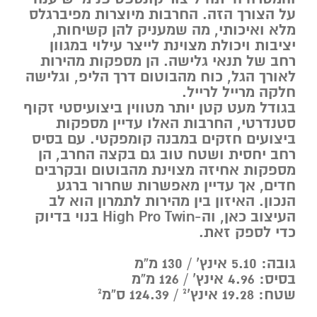
על הצורך הזה. החרבות מיוצרות מפיברגלס
מלא ואיכותי, מה שמעניק להן קשיחות,
יציבות ויכולת מצוינת לייצר עילוי במגוון
רחב של תנאי גלישה. הן מספקות מהירות
לאורך הגל, כוח מהבוטום דרך הליפ, וגלישה
חלקה מרייל לרייל.
בגודל מעט קטן יותר מטווין ביצועיסטי זקוף
סטנדרטי, החרבות האלו עדיין מספקות
ביצועים חזקים במבנה קומפקטי. עם בסיס
רחב יחסית ושטח טוב גם בקצה החרב, הן
מספקות אחיזה מצוינת מהבוטום ובקרבים
חדים, אך עדיין מאפשרות שחרור ברגע
הנכון. האיזון בין מהירות לתמרון הוא לב
העיצוב כאן, וה-High Pro Twin בנוי בדיוק
כדי לספק זאת.
גובה: ‎5.10‎ אינץ’ / ‎130‎ מ”מ
בסיס: ‎4.96‎ אינץ’ / ‎126‎ מ”מ
שטח: ‎19.28‎ אינץ’² / ‎124.39‎ ס”מ²