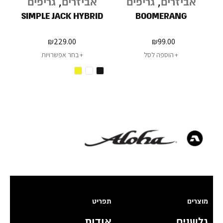
אביזרים
,
גריפים
אביזרים
,
גריפים
ב
SIMPLE JACK HYBRID
BOOMERANG
G
₪
229.00
₪
99.00
הוספה לסל
בחר אפשרויות
מוצרים
תפריט
גלשנים
אודות