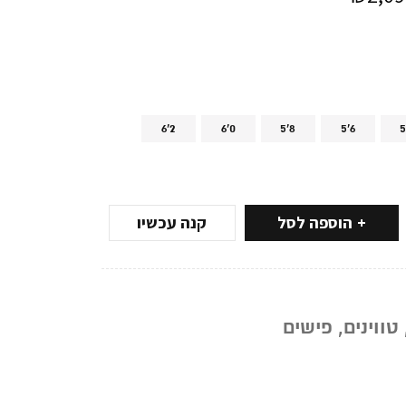
6'2
6'0
5'8
5'6
5
הוספה לסל
קנה עכשיו
טווינים
,
פישים