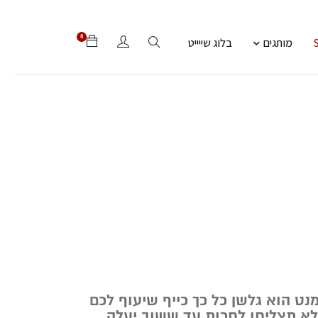
0
מותגים
בלוג שייייט
נט הוא גלשן כל כך כייף שיעוף לכם
א תצליחו לחכות עד ששוב יעלה