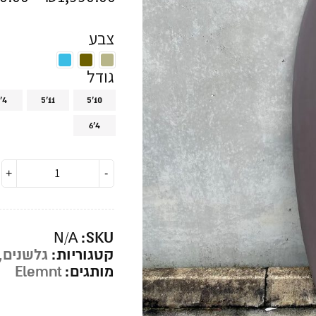
צבע
גודל
'4
5'11
5'10
6'4
SKU:
N/A
קטגוריות:
גלשנים
,
מותגים:
Elemnt