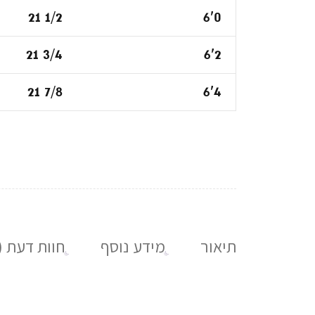
21 1/2
6'0
21 3/4
6'2
21 7/8
6'4
תיאור
מידע נוסף
חוות דעת (0)