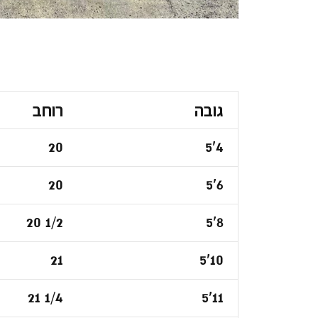
גובה
רוחב
20
5'4
20
5'6
20 1/2
5'8
21
5'10
21 1/4
5'11