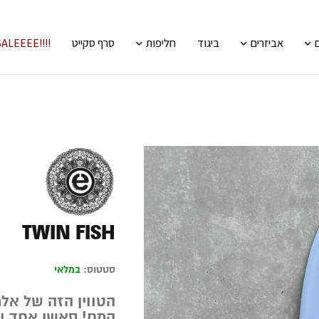
אביזרים
ביגוד
חליפות
סרף סקייט
!!!!SALEEEE
TWIN FISH
סטטוס:
במלאי
הטווין הזה של אלמ
המח! סאשן אחד ול