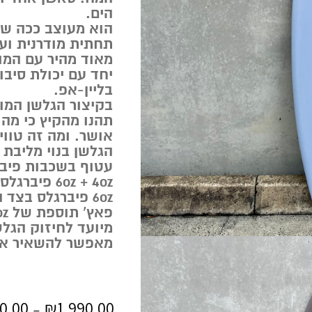
הים.
הוא מעוצב ככה שי
תחתית מודרנית ועו
מאוד מהיר עם המון
יחד עם יכולת סיב
בליין-אפ.
בקיצור הגלשן המו
תהנו מהקיץ כי מה
אושר. ומה זה טווי
הגלשן בנוי מליבת 
עטוף בשכבות פיבר
6oz + 4oz פיברגלס בצד העליון של הגלשן,
6oz פיברגלס בצד התחתון של הגלשן,
פאץ’ תוספת של 4oz על החרבות.
מיועד לחיזוק הגלשן
מאפשר להשאיר אות
0.00
₪
1,990.00
–