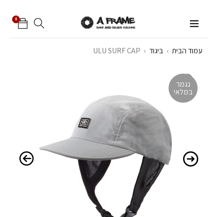
0
עמוד הבית
›
ביגוד
›
ULU SURF CAP
נגמר
במלאי