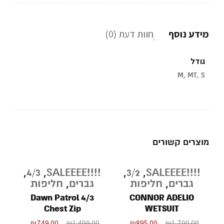
מידע נוסף
חוות דעת (0)
גודל
M, MT, S
מוצרים קשורים
E
,
4/3
,
!!!!SALEEEE
,
3/2
,
!!!!SALEEEE
מבצע
מבצע
מ
גברים
,
חליפות
גברים
,
חליפות
Dawn Patrol 4/3
CONNOR ADELIO
M
Chest Zip
WETSUIT
₪
749.00
₪
1,499.00
₪
895.00
₪
1,790.00