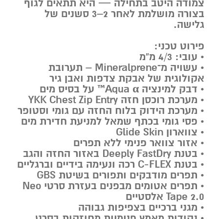
צמודה היטב בתחילה — היא תתאים לגוף
בצורה מושלמת לאחר 2–3 סשנים של
גלישה.
פירוט טכני:
• עובי: 4/3 מ”מ
• עשויה מ־
Mineralprene
– תערובת
אקולוגית של אבקת צדפות ואבן גיר
• דבק למינציה
Aqua α™
על בסיס מים
• מערכת רוכסן חזה
YKK Chest Zip Entry
• מערכת הידוק בלוח החזה עם גומי וסטופר
• פסי גומי בכתף שמאל למניעת חדירת מים
• צווארון
Glide Skin
• אזור צוואר פנימי ללא תפרים
• בטנת
Deeply FastDry
באזור החזה והגב
• בטנת
C-FLEX
רכה ונעימה בידיים וברגליים
• תפרים מודבקים ותפורים בשיטת
GBS
• תפרים אטומים מבפנים בעזרת סרטי
Neo
Tape 2.0
אלסטיים
• מגני ברכיים בצפיפות גבוהה
• נקודות מאמץ פנימיות מחוזקות בסרט