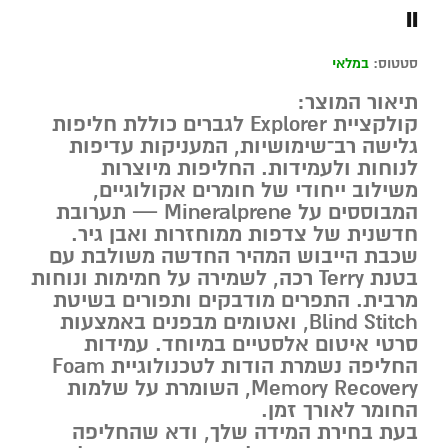
II
סטטוס:
במלאי
תיאור המוצר:
קולקציית
Explorer
לגברים כוללת חליפות
גלישה רב־שימושיות, המעניקות עדיפות
לנוחות ולעמידות. החליפות מיוצרות
משילוב ייחודי של חומרים אקולוגיים,
המבוססים על
Mineralprene
— תערובת
חדשנית של צדפות ממוחזרות ואבן גיר.
שכבת הייבוש המהיר החדשה משולבת עם
בטנת
Terry
רכה, לשמירה על חמימות ונוחות
מרבית. התפרים מודבקים ותפורים בשיטת
Blind Stitch
, ואטומים מבפנים באמצעות
סרטי איטום אלסטיים במיוחד. עמידות
החליפה נשמרת הודות לטכנולוגיית
Foam
Memory Recovery
, השומרת על שלמות
החומר לאורך זמן.
בעת בחירת המידה שלך, ודא שהחליפה