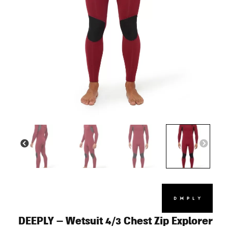
DEEPLY – Wetsuit 4/3 Chest Zip Explorer