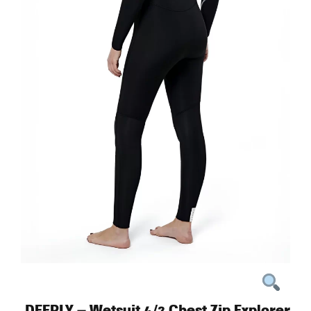
DEEPLY – Wetsuit 4/3 Chest Zip Explorer