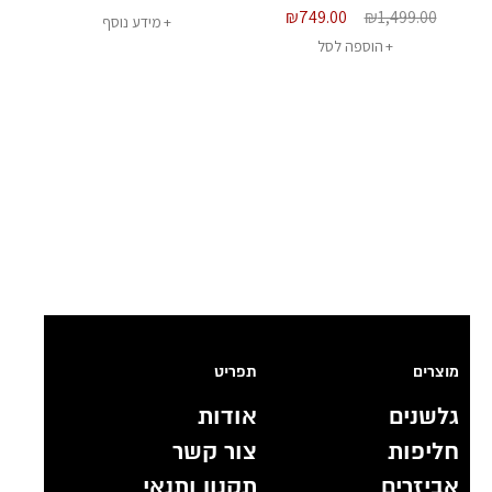
₪
749.00
₪
1,499.00
מידע נוסף
הוספה לסל
מוצרים
תפריט
גלשנים
אודות
חליפות
צור קשר
אביזרים
תקנון ותנאי