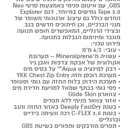
GBS
, עם איטום פנימי באמצעות סרטי
Neo
Tape 2.0
גמישים במיוחד. דגם Explorer
החדש כולל גם עיצוב ארגונומי משופר של
מגני הברכיים, וכן חיתוכים חדשים בגב
ובצידי הרגליים, המאפשרים חופש תנועה
מוגבר ומינימום הגבלות בתנועה.
פירוט טכני:
• עובי: 4/3 מ”מ
• עשויה מ־
Mineralprene
– תערובת
אקולוגית של אבקת צדפות ואבן גיר
• דבק למינציה
Aqua α™
על בסיס מים
• מערכת רוכסן חזה
YKK Chest Zip Entry
• מערכת הידוק בלוח החזה עם גומי וסטופר
• פסי גומי בכתף שמאל למניעת חדירת מים
• צווארון
Glide Skin
• אזור צוואר פנימי ללא תפרים
• בטנת
Deeply FastDry
באזור החזה והגב
• בטנת
C-FLEX 2.0
רכה ונעימה בידיים
וברגליים
• תפרים מודבקים ותפורים בשיטת
GBS