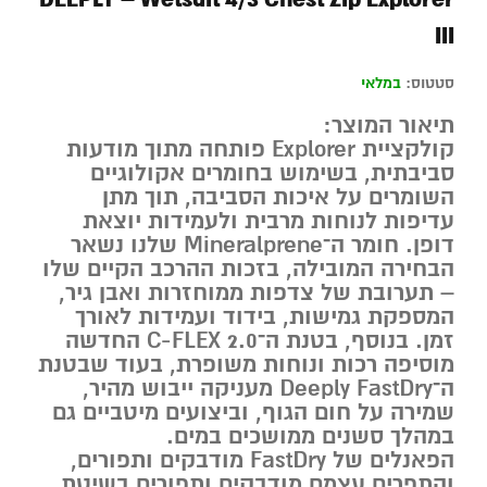
III
סטטוס:
במלאי
תיאור המוצר:
קולקציית
Explorer
פותחה מתוך מודעות
סביבתית, בשימוש בחומרים אקולוגיים
השומרים על איכות הסביבה, תוך מתן
עדיפות לנוחות מרבית ולעמידות יוצאת
דופן. חומר ה־
Mineralprene
שלנו נשאר
הבחירה המובילה, בזכות ההרכב הקיים שלו
– תערובת של צדפות ממוחזרות ואבן גיר,
המספקת גמישות, בידוד ועמידות לאורך
זמן. בנוסף, בטנת ה־
C-FLEX 2.0
החדשה
מוסיפה רכות ונוחות משופרת, בעוד שבטנת
ה־
Deeply FastDry
מעניקה ייבוש מהיר,
שמירה על חום הגוף, וביצועים מיטביים גם
במהלך סשנים ממושכים במים.
הפאנלים של FastDry מודבקים ותפורים,
והתפרים עצמם מודבקים ותפורים בשיטת