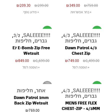
SEAT COVER
SUIT - 2/2MM
₪
209.30
₪
299.00
₪
349.00
₪
759.00
בחר אפשרויות
מידע נוסף
מבצע
מבצע
,
3/2
,
!!!!SALEEEE
,
4/3
,
!!!!SALEEEE
גברים
,
חליפות
גברים
,
חליפות
E7 E-Bomb Zip Free
Dawn Patrol 4/3
Wetsuit
Chest Zip
₪
849.00
₪
1,699.00
₪
749.00
₪
1,499.00
הוספה לסל
הוספה לסל
נגמר
מבצע
במלאי
!!!!SALEEEE
,
4/3
,
אחר
,
חליפות
גברים
,
חליפות
Dawn Patrol 2mm
Back Zip Wetsuit
MENS FREE FLEX
Spring
CHEST-ZIP - 4/3MM
₪
769.00