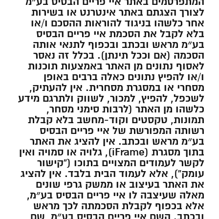
המתפרסמים באתר איי פריים הבסיס בע״מ
לצורך הצגתם באתר אינטרנט או בשירות
אחר כלשהו בניגוד להוראות ההסכם ו/או
בלא לקבל את הסכמת איי פריים הבסיס
בע״מ מראש ובכתב ובכפוף לתנאי אותה
הסכמה (אם וככל תינתן). בכלל זה נאסר
לאסוף נתונים מן האתר באמצעות תוכנות
ו/או להפיץ נתונים כאלה ברבים באופן
מסחרי או במסגרת מסחרית. אין להעתיק,
לשכפל, להפיץ, למכור, לשווק ולתרגם מידע
כלשהו מן האתר (לרבות סימני מסחר,
תמונות, טקסטים וקוד-מחשב בלא קבלת
רשותה המפורשת של איי פריים הבסיס
בע״מ מראש ובכתב. אין להציג את האתר
בתוך מסגרת (iFrame), גלויה או סמויה ואין
לקשר לעמודים המצויים בתוכו (“קישור
עומק”), אלא לעמוד הבית בלבד. אין להציג
את האתר בעיצוב או ממשק גרפי שונים
מאלה שעיצבה לו איי פריים הבסיס בע״מ,
אלא בכפוף לקבלת הסכמתה לכך מראש
ובכתב. השם איי פריים הבסיס בע״מ, שם