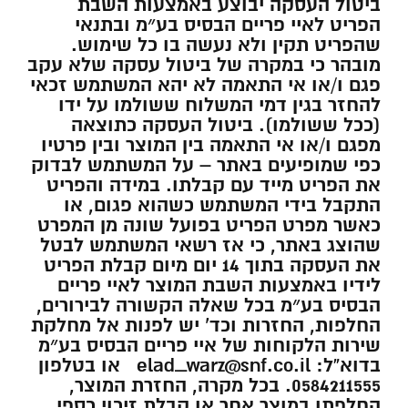
ביטול העסקה יבוצע באמצעות השבת
הפריט לאיי פריים הבסיס בע״מ ובתנאי
שהפריט תקין ולא נעשה בו כל שימוש.
מובהר כי במקרה של ביטול עסקה שלא עקב
פגם ו/או אי התאמה לא יהא המשתמש זכאי
להחזר בגין דמי המשלוח ששולמו על ידו
(ככל ששולמו). ביטול העסקה כתוצאה
מפגם ו/או אי התאמה בין המוצר ובין פרטיו
כפי שמופיעים באתר – על המשתמש לבדוק
את הפריט מייד עם קבלתו. במידה והפריט
התקבל בידי המשתמש כשהוא פגום, או
כאשר מפרט הפריט בפועל שונה מן המפרט
שהוצג באתר, כי אז רשאי המשתמש לבטל
את העסקה בתוך 14 יום מיום קבלת הפריט
לידיו באמצעות השבת המוצר לאיי פריים
הבסיס בע״מ בכל שאלה הקשורה לבירורים,
החלפות, החזרות וכד’ יש לפנות אל מחלקת
שירות הלקוחות של איי פריים הבסיס בע״מ
בדוא”ל: elad_warz@snf.co.il או בטלפון
0584211555. בכל מקרה, החזרת המוצר,
החלפתו במוצר אחר או קבלת זיכוי כספי