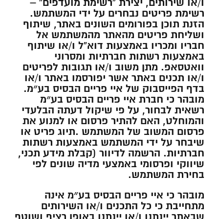
ו/או שירותים, יצירת “רשימת מועדפים” –
רשימת פריטים נבחרים על ידי המשתמש.
הזנת תוכן בפורומים השונים באתר, שיתוף
ושליחת פריטים מהאתר מהמשתמש אל
חבריו ומכריו באמצעות דוא”ל ו/או שיתוף
באמצעות רשתות חברתיות ומסרוני
וואטסאפ. מתן משוב ו/או תגובות לפריטים
ו/או תכנים באתר אשר יפורסמו באתר ו/או
בדף הפייסבוק של איי פריים הבסיס בע״מ.
מובהר כי חברת איי פריים הבסיס בע״מ
רשאית לבחור, על פי שיקול דעתה הבלעדי
והמוחלט, האם להתיר פרסום או למנוע את
פרסום המשוב של המשתמש .תיוג פריט או
שיבחר על ידי המשתמש באמצעות רשתות
חברתיות. הרשמה לדיוור (קבלת מידע תכני,
שיווקי ופרסומי באמצעי מדיה שונים לפי
בחירת המשתמש.
מובהר כי איי פריים הבסיס בע״מ אינה
מתחייבת כי כל התכנים ו/או השירותים
שבאתר יינתנו ו/או יינתנו באופן רציף ושוטף