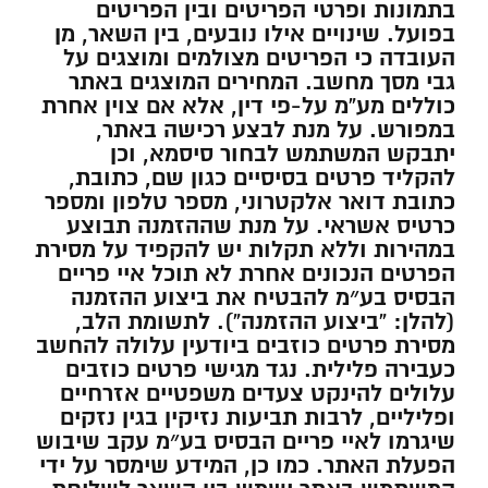
בתמונות ופרטי הפריטים ובין הפריטים
בפועל. שינויים אילו נובעים, בין השאר, מן
העובדה כי הפריטים מצולמים ומוצגים על
גבי מסך מחשב. המחירים המוצגים באתר
כוללים מע”מ על-פי דין, אלא אם צוין אחרת
במפורש. על מנת לבצע רכישה באתר,
יתבקש המשתמש לבחור סיסמא, וכן
להקליד פרטים בסיסיים כגון שם, כתובת,
כתובת דואר אלקטרוני, מספר טלפון ומספר
כרטיס אשראי. על מנת שההזמנה תבוצע
במהירות וללא תקלות יש להקפיד על מסירת
הפרטים הנכונים אחרת לא תוכל איי פריים
הבסיס בע״מ להבטיח את ביצוע ההזמנה
(להלן: “ביצוע ההזמנה”). לתשומת הלב,
מסירת פרטים כוזבים ביודעין עלולה להחשב
כעבירה פלילית. נגד מגישי פרטים כוזבים
עלולים להינקט צעדים משפטיים אזרחיים
ופליליים, לרבות תביעות נזיקין בגין נזקים
שיגרמו לאיי פריים הבסיס בע״מ עקב שיבוש
הפעלת האתר. כמו כן, המידע שימסר על ידי