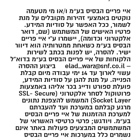
איי פריים הבסיס בע״מ ו/או מי מטעמה
נוקטים באמצעי זהירות מקובלים על מנת
לשמור, ככל האפשר על סודיות המידע.
פרטיו האישים של המשתמש (שם, דואר
אלקטרוני וכדומה), יישמרו ע”י איי פריים
הבסיס בע״מ כשאחת ממטרותיה הוא דיוור
ישיר. להסרה, יש לפנות בכתב לשירות
הלקוחות של איי פריים הבסיס בע״מ בדוא”ל
– elad_warz@snf.co.il ביצוע ההסרה
עשוי לארוך עד 14 ימי עבודה מיום קבלת
הפנייה. על מנת להגן על סודיות המידע,
פועלת ספורט ודייג בכר אליהו באמצעות
פרוטוקול לסחר אלקטרוני (SSL- Secure
Socket Layer) המשמש להצפנת נתונים
מרגע קבלתם במערכת ועד להעברתם
למערכת ההזמנות של איי פריים הבסיס
בע״מ. ויודגש; פרטי כרטיסי האשראי של
המשתמשים המבצעים פעולות באתר אינם
נשמרים כלל במערכות איי פריים הבסיס