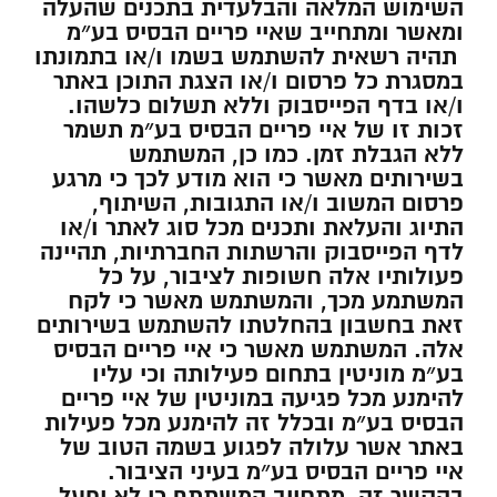
השימוש המלאה והבלעדית בתכנים שהעלה
ומאשר ומתחייב שאיי פריים הבסיס בע״מ
תהיה רשאית להשתמש בשמו ו/או בתמונתו
במסגרת כל פרסום ו/או הצגת התוכן באתר
ו/או בדף הפייסבוק וללא תשלום כלשהו.
זכות זו של איי פריים הבסיס בע״מ תשמר
ללא הגבלת זמן. כמו כן, המשתמש
בשירותים מאשר כי הוא מודע לכך כי מרגע
פרסום המשוב ו/או התגובות, השיתוף,
התיוג והעלאת ותכנים מכל סוג לאתר ו/או
לדף הפייסבוק והרשתות החברתיות, תהיינה
פעולותיו אלה חשופות לציבור, על כל
המשתמע מכך, והמשתמש מאשר כי לקח
זאת בחשבון בהחלטתו להשתמש בשירותים
אלה. המשתמש מאשר כי איי פריים הבסיס
בע״מ מוניטין בתחום פעילותה וכי עליו
להימנע מכל פגיעה במוניטין של איי פריים
הבסיס בע״מ ובכלל זה להימנע מכל פעילות
באתר אשר עלולה לפגוע בשמה הטוב של
איי פריים הבסיס בע״מ בעיני הציבור.
בהקשר זה, מתחייב המשתתף כי לא יפעל