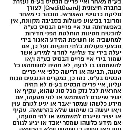
בע״מ מאחר ואיי פריים הבסיס בע״מ נעזרת
בחברה חיצונית [CreditGuard] לצורך
סליקת כרטיסי האשראי. מובהר כי מאחר
ומדובר בביצוע פעולות בסביבה מקוונת, אין
באפשרותה של איי פריים הבסיס בע״מ
להבטיח חסינות מוחלטת מפני חדירות
למחשביה או חשיפת המידע האגור בידי
מבצעי פעולות בלתי חוקיות ועל כן, אם
יעלה בידי צד שלישי לחדור למידע אשר
שמור בידי איי פריים הבסיס בע״מ ו/או
להשתמש בו לרעה, לא תהיה למשתמש כל
טענה, תביעה או דרישה כלפי איי פריים
הבסיס בע״מ. כמו כן, במקרים הנובעים מכוח
עליון, איי פריים הבסיס בע״מ לא תהיה
אחראית לכל נזק מכל סוג שהוא, עקיף או
ישיר שייגרם למשתמש או למי מטעמו, אם
מידע כלשהו שמסר יאבד או יגיע לגורם עוין
ו/או יעשה בו שימוש שלא בהרשאה. עקיף
או ישיר שייגרם למשתמש או למי מטעמו,
אם מידע כלשהו שמסר יאבד או יגיע לגורם
עוין ו/או יעשה בו שימוש שלא בהרשאה.