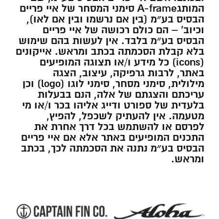
המותגA-frame סימני המסחר של איי פריים
הבסיס בע״מ (בין אם נרשמו ובין אם לאו),
וכיוב’ – הם כולם רכושה של איי פריים
הבסיס בע״מ בלבד. אין לעשות בהם שימוש
בלא קבלת הסכמתה בכתב ומראש. אייקונים
(icons) כל מידע ו/או תצוגה המופיעים
באתר, לרבות גרפיקה, עיצוב, הצגה
מילולית, סימני מסחר, סימני לוגו (logo) וכן
עריכתם והצגתם של אלה, הנם בבעלות
בלעדית של ספורט ודייג אליהו בכר ו/או מי
מטעמה. אין להעתיק לשכפל, להפיץ,
לפרסם או להשתמש בכל דרך אחרת את
התכנים המופיעים באתר אלא אם איי פריים
הבסיס בע״מ נתנה את הסכמתה לכך, בכתב
ומראש.