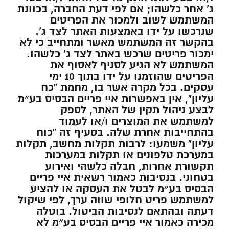
ג’ אחר כלשהו; אם לפי דעת החברה, בכוונת
המשתמש לשוב ולמכור את הפריטים
שנרכשו על ידו באמצעות האתר לצד ג’.
בהקשר זה המשתמש מאשר ומתחייב כי לא
ימכור פריטים שרכש באתר לצד ג’ כלשהו.
המשתמש לא הגיע לסניף לאסוף את
הפריטים שהוזמנו על ידו בתוך 10 ימי
עסקים. בכל מקרה אשר בו, מחמת “כח
עליון”, אין באפשרות איי פריים הבסיס בע״מ
לבצע ניהול תקין של האתר, לספק
למשתמש את המוצרים ו/או לעמוד
בהתחייבות אחרת שלה. בסעיף זה “כוח
עליון” משמעו: לרבות תקלות מחשב, תקלות
במערכת טלפונים או תקלות במערכות
תקשורת אחרות, חבלה כלשהי ואירוע
בטחוני. בנסיבות כאמור רשאית איי פריים
הבסיס בע״מ לבטל את העסקה או להציע
למשתמש פריט חלופי שווה ערך, לפי שיקול
דעתה ובהתאם לנסיבות הביטול. בוטלה
מכירה כאמור איי פריים הבסיס בע״מ לא