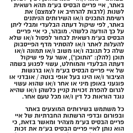
באתר, איי פריים הבסיס בע״מ תהא רשאית
לשנות (לרבות להרחיב או לצמצם) את
רשימת התכנים ו/או השירותים הניתנים
באתר, לפי שיקול דעתה הבלעדי ומבלי ליתן
על כך הודעה כלשהי. מובהר, כי איי פריים
הבסיס בע״מ רשאית לבחור לפסול ו/או שלא
להעלות לאתר ו/או להסתיר מדף הפייסבוק
שלה כל תגובה ו/או משוב ו/או תמונה ו/או
תוכן (להלן: “התוכן”), אשר על פי שיקול
דעתה הבלעדי והמוחלט, עשוי לפגוע בשמה
של איי פריים הבסיס בע״מ ו/או ברגשות
הציבור ו/או הינו בעל אופי בוטה / אובדני או
פוגעני באופן מיני או אחר ו/או שהוא עשוי
לגרום להפרת זכויות קניין כלשהן ו/או שהיא
נוגד הוראות כל דין ו/או מכל טעם אחר.
כל משתמש בשירותים המוצעים באתר
ובפורום ובדפי הרשתות החברתיות של איי
פריים הבסיס בע״מ מצהיר ומאשר בזאת, כי
הוא נותן לאיי פריים הבסיס בע״מ את זכות