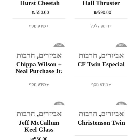
Hurst Cheetah
Hall Thruster
₪
550.00
₪
590.00
הוספה לסל
מידע נוסף
נגמר
נגמר
במלאי
במלאי
אביזרים
,
חרבות
אביזרים
,
חרבות
Chippa Wilson +
CF Twin Especial
Neal Purchase Jr.
Twin + Trailer
מידע נוסף
מידע נוסף
נגמר
נגמר
במלאי
במלאי
אביזרים
,
חרבות
אביזרים
,
חרבות
Jeff McCallum
Christenson Twin
Keel Glass
₪
550.00