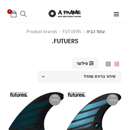
0
עמוד הבית
›
FUTUERS.
›
Product brands
FUTUERS.
פילטר
סידור ברירת מחדל
נגמר
נגמר
במלאי
במלאי