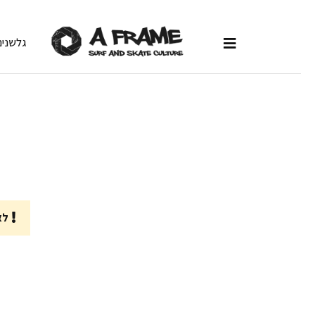
גלשנים
לא