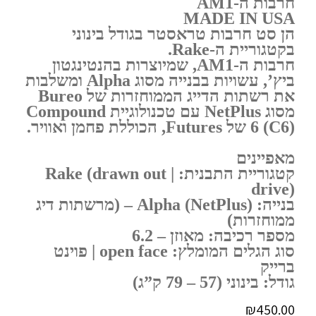
חרבות ה-AM1
MADE IN USA
הן סט חרבות טראסטר בגודל בינוני
בקטגוריית ה-Rake.
חרבות ה-AM1, שמיוצרות בהנטינגטון
ביץ’, עשויות בבנייה מסוג Alpha ומשלבות
את רשתות הדייג הממוחזרות של Bureo
מסוג NetPlus עם טכנולוגיית Compound
6 (C6) של Futures, הכוללת פחמן ואוויר.
מאפיינים
קטגוריית התבנית: Rake (drawn out |
drive)
בנייה: Alpha (NetPlus) – (מרשתות דיג
ממוחזרות)
מספר רכיבה: מאוזן – 6.2
סוג הגלים המומלץ: open face | פוינט
ברייק
גודל: בינוני (57 – 79 ק”ג)
₪
450.00