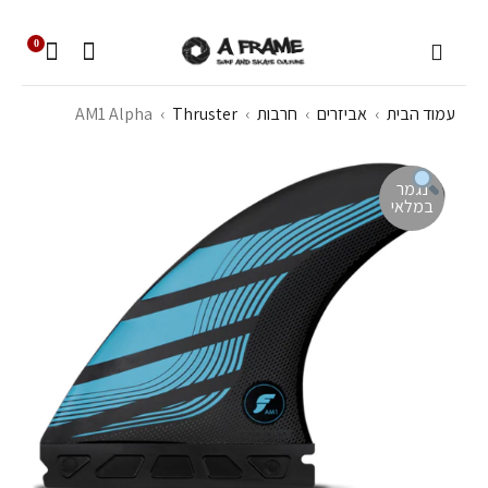
0
עמוד הבית
›
אביזרים
›
חרבות
›
Thruster
›
AM1 Alpha
נגמר
במלאי