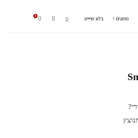
0
מותגים
בלוג שייייט
Sn
די?
נוצץ