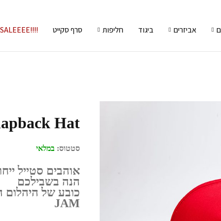
ם
אביזרים
ביגוד
חליפות
סרף סקייט
!!!!SALEEEE
apback Hat
סטטוס:
במלאי
אוהבים סטייל ייחו
הנה בשבילכם
כובע של היהלום ה
JAM