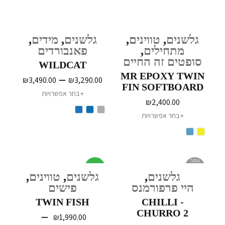
גלשנים
,
טווינים
,
גלשנים
,
מידים
,
מתחילים
,
פאנבורדים
סופטים זה החיים
WILDCAT
MR EPOXY TWIN
–
₪
3,490.00
₪
3,290.00
FIN SOFTBOARD
בחר אפשרויות
₪
2,400.00
בחר אפשרויות
נגמר
מבצע
במלאי
גלשנים
,
גלשנים
,
טווינים
,
היי פרפורמנס
פישים
TWIN FISH
CHILLI -
CHURRO 2
–
₪
1,990.00