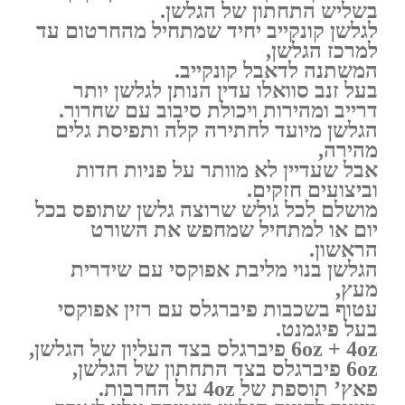
בשליש התחתון של הגלשן.
לגלשן קונקייב יחיד שמתחיל מהחרטום עד
למרכז הגלשן,
המשתנה לדאבל קונקייב.
בעל זנב סוואלו עדין הנותן לגלשן יותר
דרייב ומהירות ויכולת סיבוב עם שחרור.
הגלשן מיועד לחתירה קלה ותפיסת גלים
מהירה,
אבל שעדיין לא מוותר על פניות חדות
וביצועים חזקים.
מושלם לכל גולש שרוצה גלשן שתופס בכל
יום או למתחיל שמחפש את השורט
הראשון.
הגלשן בנוי מליבת אפוקסי עם שידרית
מעץ,
עטוף בשכבות פיברגלס עם רזין אפוקסי
בעל פיגמנט.
6oz + 4oz פיברגלס בצד העליון של הגלשן,
6oz פיברגלס בצד התחתון של הגלשן,
פאץ’ תוספת של 4oz על החרבות.