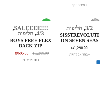
מידע נוסף
נגמר
מבצע
במלאי
3/2
,
חליפות
!!!!SALEEEE
,
4/3
,
חליפות
SISSTREVOLUTI
BOYS FREE FLEX
ON SEVEN SEAS
BACK ZIP
CHEST ZIP
₪
1,290.00
STEAMER 4/3MM
WETSUIT
₪
605.00
₪
1,209.00
בחר אפשרויות
בחר אפשרויות