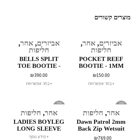
מוצרים קשורים
אביזרים
,
אחר
,
אביזרים
,
אחר
,
חליפות
חליפות
BELLS SPLIT
POCKET REEF
TOE BOOTIE -
BOOTIE - 1MM
3MM
₪
390.00
₪
150.00
בחר אפשרויות
בחר אפשרויות
נגמר
נגמר
במלאי
במלאי
אחר
,
חליפות
אחר
,
חליפות
LADIES BOYLEG
Dawn Patrol 2mm
LONG SLEEVE
Back Zip Wetsuit
WETSUIT -2MM
Spring
מידע נוסף
₪
769.00