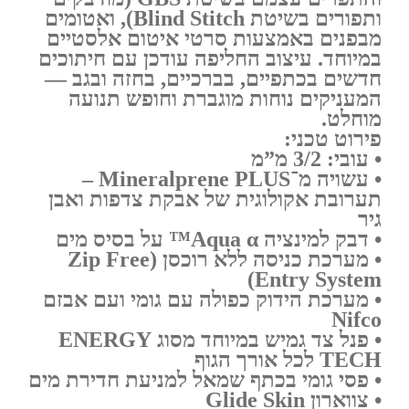
ותפורים בשיטת Blind Stitch), ואטומים
מבפנים באמצעות סרטי איטום אלסטיים
במיוחד. עיצוב החליפה עודכן עם חיתוכים
חדשים בכתפיים, בברכיים, בחזה ובגב —
המעניקים נוחות מוגברת וחופש תנועה
מוחלט.
פירוט טכני:
• עובי: 3/2 מ”מ
• עשויה מ־
Mineralprene PLUS
–
תערובת אקולוגית של אבקת צדפות ואבן
גיר
• דבק למינציה
Aqua α™
על בסיס מים
• מערכת כניסה ללא רוכסן (
Zip Free
)
Entry System
• מערכת הידוק כפולה עם גומי ועם אבזם
Nifco
• פנל צד גמיש במיוחד מסוג
ENERGY
TECH
לכל אורך הגוף
• פסי גומי בכתף שמאל למניעת חדירת מים
• צווארון
Glide Skin