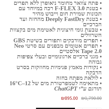
• פתח צוואר מחומר ניאופרן ללא תפרים
• בטנת
F-FLEX 3.0
רכה במיוחד עם
תכונות שמירת חום וייבוש מהיר
• בטנת
Deeply FastDry
מהחזה ועד
הברכיים
• טבעת גומי חיצונית לאטימת מים בקצוות
השרוולים
• תפרים מודבקים ותפורים בשיטת
GBS
• תפרים אטומים מבפנים עם סרטי
Neo
Tape 2.0
אלסטיים
• מגני ברכיים ארגונומיים ובעלי צפיפות
גבוהה
• נקודות מאמץ פנימיות מחוזקות בסרט
הדבקה
• לולאת מפתח בחזה
• מתאימה לטמפרטורת מים של 12–16°C
תורגם ע”י ChatGPT
₪
895.00
₪
1,790.00