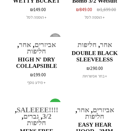
WETTY BUCKET
Bomb 3/2 Wetsuit
₪
149.00
₪
849.00
₪
1,699.00
הוספה לסל
הוספה לסל
נגמר
במלאי
אחר
,
חליפות
אביזרים
,
אחר
,
חליפות
DOUBLE BLACK
HIGH N' DRY
SLEEVELESS
COLLAPSIBLE
VEST - 1.5MM
₪
290.00
WETTY BUCKET
₪
199.00
בחר אפשרויות
מידע נוסף
מבצע
אביזרים
,
אחר
,
!!!!SALEEEE
,
חליפות
3/2
,
גברים
,
חליפות
EASY HEAR