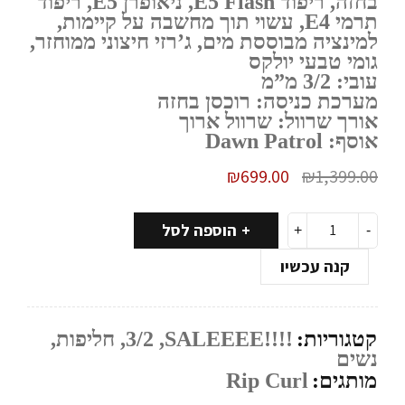
בחזה, ריפוד E5 Flash, ניאופרן E5, ריפוד
תרמי E4, עשוי תוך מחשבה על קיימות,
למינציה מבוססת מים, ג’רזי חיצוני ממוחזר,
גומי טבעי יולקס
עובי: 3/2 מ”מ
מערכת כניסה: רוכסן בחזה
אורך שרוול: שרוול ארוך
אוסף: Dawn Patrol
₪
699.00
₪
1,399.00
הוספה לסל
קנה עכשיו
קטגוריות:
!!!!SALEEEE
,
3/2
,
חליפות
,
נשים
מותגים:
Rip Curl