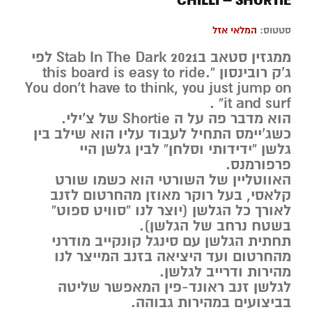
CHILLI – SHORTIE
סטטוס:
המלאי אזל
ממגזין סטאב ב2021 Stab In The Dark לפי
ג’ק רובינסון “this board is easy to ride.
You don’t have to think, you just jump on
it and surf” .
הוא מדבר פה על ה Shortie של צ’ילי.
כשג’יימס התחיל לעבוד עליו הוא שילב בין
גלשן “ידידותי וסלחן” לבין גלשן היי
פרפורמנס.
האווטליין של השורטי הוא כשמו שורט
קלאסי, בעל רוקר מאוזן מהחרטום לזנב
לאורך כל הגלשן (יוצר לנו “סוויט ספוט”
בשטח נרחב של הגלשן).
תחתית הגלשן עם סינגל קונקייב מודרני
מהחרטום ועד היציאה בזנב המייצר לנו
מהירות ודרייב לגלשן.
לגלשן זנב ראונד-פין המאפשר שליטה
בביצועים במהירות גבוהה.