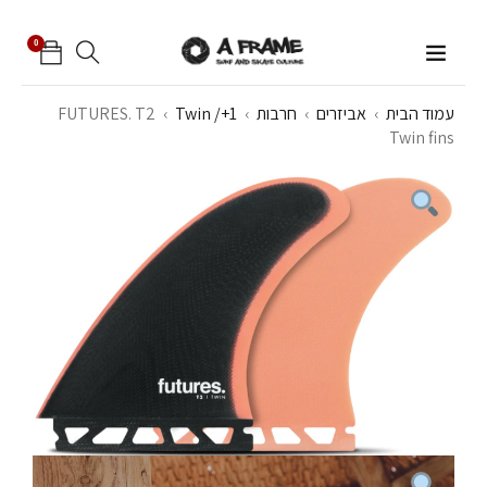
0
עמוד הבית
›
אביזרים
›
חרבות
›
Twin /+1
›
FUTURES. T2
Twin fins