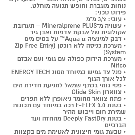
נוחות מוגברת וחופש תנועה מוחלט.
פירוט טכני:
• עובי: 3/2 מ”מ
• עשויה מ־
Mineralprene PLUS
– תערובת
אקולוגית של אבקת צדפות ואבן גיר
• דבק למינציה
Aqua α™
על בסיס מים
• מערכת כניסה ללא רוכסן (
Zip Free Entry
)
System
• מערכת הידוק כפולה עם גומי ועם אבזם
Nifco
• פנל צד גמיש במיוחד מסוג
ENERGY TECH
לכל אורך הגוף
• פסי גומי בכתף שמאל למניעת חדירת מים
• צווארון
Glide Skin
• פתח צוואר מחומר ניאופרן ללא תפרים
• בטנת
F-FLEX 3.0
רכה במיוחד עם תכונות
שמירת חום וייבוש מהיר
• בטנת
Deeply FastDry
מהחזה ועד
הברכיים
• טבעת גומי חיצונית לאטימת מים בקצוות