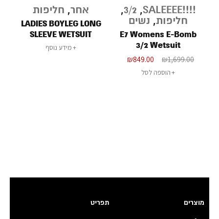
נגמר
!!!!SALEEEE
,
3/2
,
אחר
,
חליפות
מבצע
במלאי
חליפות
,
נשים
LADIES BOYLEG LONG
SLEEVE WETSUIT
E7 Womens E-Bomb
-2MM
3/2 Wetsuit
מידע נוסף
₪
849.00
₪
1,699.00
הוספה לסל
מוצרים
תפריט