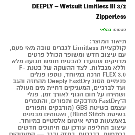
DEEPLY – Wetsuit Limitless III 3/2
Zipperless
סטטוס:
במלאי
תיאור המוצר:
קולקציית
Limitless
לגברים טובה מאי פעם,
עם עיצוב חדש ומשופר הכולל פרטים
מדויקים שנועדו להבטיח
חופש תנועה מלא
וללא מגבלות
. לצד ההשקה של בטנת
F-
FLEX 3.0
הרכה במיוחד, נוספו פנלים
פנימיים מסוג
Deeply FastDry
מהחזה והגב
ועד לברכיים, המעניקים דחיית מים מעולה
ושמירה על חום הגוף לאורך זמן. פנלי
ה־
FastDry
מודבקים ותפורים, והתפרים
עצמם בשיטת
GBS
(מודבקים ותפורים
בשיטת Blind Stitch), ואטומים מבפנים
באמצעות סרטי איטום אלסטיים במיוחד.
עיצוב החליפה עודכן עם חיתוכים חדשים
בכתפיים, בברכיים, בחזה ובגב — המעניקים