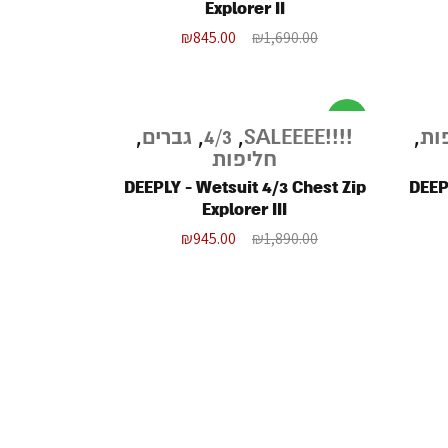
Explorer II
₪
845.00
₪
1,690.00
מבצע
ות
,
!!!!SALEEEE
,
4/3
,
גברים
,
חליפות
DEEPLY - Wetsuit 4/3 Chest Zip
DEEP
Explorer III
₪
945.00
₪
1,890.00