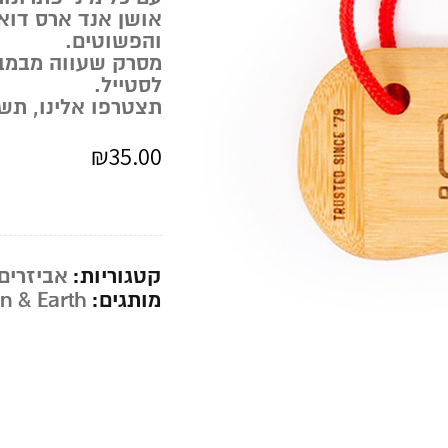
אושן אנד ארס דואג
והפשוטים.
מסרק שעווה מבמבו
לסטייל.
תצטרפו אלינו, תש
₪
35.00
קטגוריות:
אביזרים
מותגים:
n & Earth