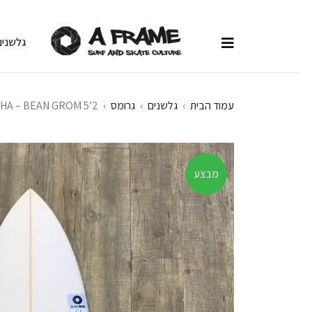
גלשנים
עמוד הבית
›
גלשנים
›
גרומס
›
HA – BEAN GROM 5’2
מבצע