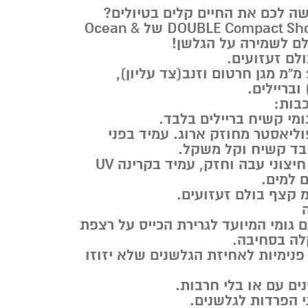
ה לכם את החיים קלים בטיולים?
תכירו את DOUBLE Compact Shortboard של Ocean &
עם תוספת קצף 25 מ”מ מגן חרטום וזנב(צד עליון),
ובריילים.
ליאסטר מחוזק ארוג. עמיד בפני
 בד קשיח וקל משקל.
שכבה תחתונה בד חיצוני עבה וחזק, עמיד בקרינה UV
 למים.
ם גומי המיועד לגרירת הכייס על רצפת
ה בסחיבה.
פנימיות לאחיזת הגלשנים שלא יזוזו
ים עם או בלי חרבות.
י הפרדות לגלשנים.