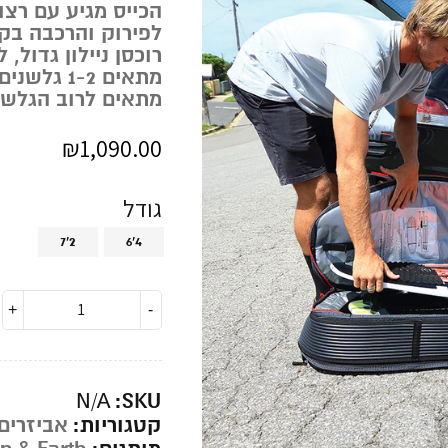
לפירוק והרכבה בק
רוכסן ניילון גדול, 
מתאים 1-2 גלשנים.
מתאים לרוב הגלשנים עד ″
₪
1,090.00
גודל
7'2
6'4
SKU:
N/A
קטגוריות:
אביזרים