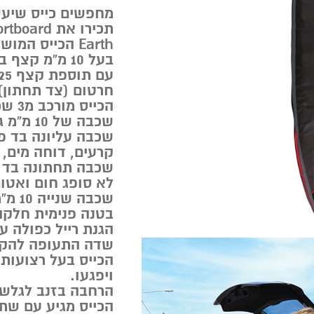
מחפשים כייס שיעש
Earth הכייס המושלם לשמירה על הגלשן!
בעל 10 מ”מ קצף בולם זעזועים.
חרטום (צד תחתון) 
הכייס מורכב מ3 שכבות:
שכבה של 10 מ”מ גומי קשיח בריילים בלבד.
שכבה עליונה בד פו
קרעים, דוחה מים,
לא סופג חום ואטום
שכבה שנייה 10 מ”מ קצף בולם זעזועים.
בטנה פנימית חלקה
הגנת רייל כפולה ע
שדה התעופה להקל
הכייס בעל רצועות 
ויפגעו.
הרחבה בזנב לגלשנ
הכייס מגיע עם שת