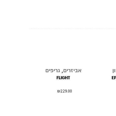
נגמר
נגמר
ן
אביזרים
,
גריפים
אביזרים
במלאי
במלאי
 WATER -
FLIGHT
E
X 75G
₪
229.00